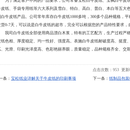
为了满足客户不同的产品要求，公司常备宝松白牛皮纸、宝枫白牛皮纸、
牛皮纸、手袋专用纸等六大系列及雪白、特白、高白、普白、本白等五大色系
列白牛皮纸产品。公司常年库存白牛皮纸1000多吨，300多个品种规格
交货0-7天，可以说是白牛皮纸的超市，完全可以根据您的产品特性要求
我司白牛皮纸全部使用商品漂白木浆，特有的工艺配方，生产过程严格
皮纸色相、厚度稳定、均一性好、强度高。表施白牛皮纸耐破度高、挺度
腻、光滑、印刷光泽度高、色彩艳丽养眼，质量稳定，品种规格齐全、交
点击次数：
953
更新时间
一条：
宝松纸业详解关于牛皮纸的印刷事项
下一条：
纸制品包装