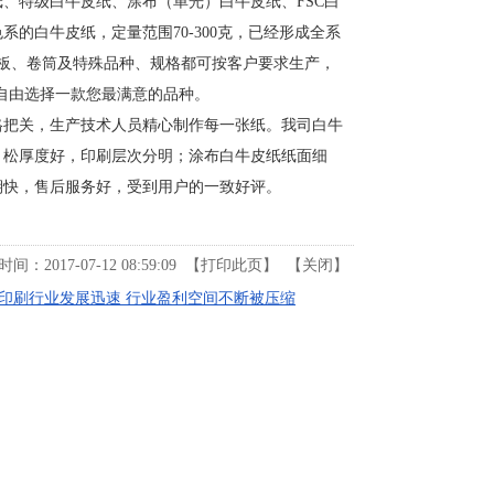
特级白牛皮纸、涂布（单光）白牛皮纸、FSC白
的白牛皮纸，定量范围70-300克，已经形成全系
，平板、卷筒及特殊品种、规格都可按客户要求生产，
，自由选择一款您最满意的品种。
把关，生产技术人员精心制作每一张纸。我司白牛
、松厚度好，印刷层次分明；涂布白牛皮纸纸面细
期快，售后服务好，受到用户的一致好评。
：2017-07-12 08:59:09 【
打印此页
】 【
关闭
】
印刷行业发展迅速 行业盈利空间不断被压缩